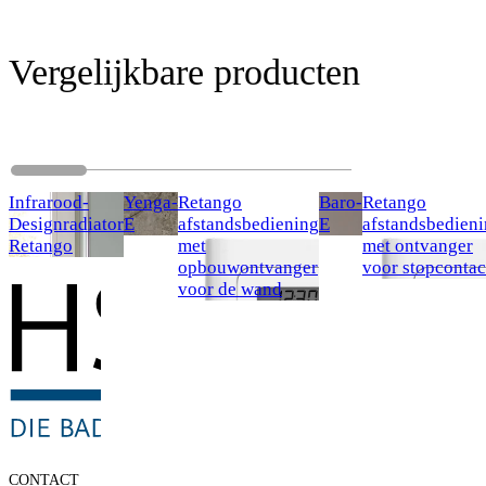
Vergelijkbare producten
Infrarood-
Yenga-
Retango
Baro-
Retango
Designradiator
E
afstandsbediening
E
afstandsbedien
Retango
met
met ontvanger
opbouwontvanger
voor stopcontac
voor de wand
CONTACT