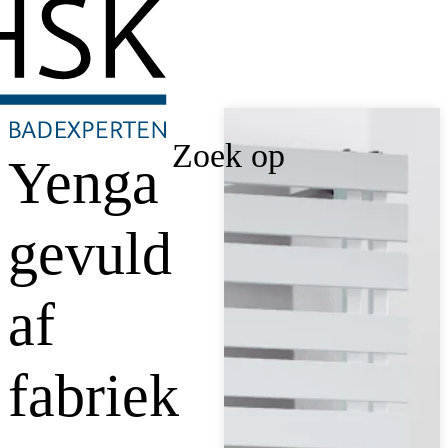
Zoek op
Yenga
gevuld
af
fabriek