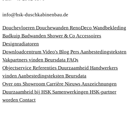
info@hsk-duschkabinenbau.de
Douchevloeren
Douchewanden
RenoDeco Wandbekleding
Badkuip
Badwanden
Shower & Co
Accessoires
Designradiatoren
Downloadcentrum
Video's
Blog
Pers
Aanbestedingsteksten
Vakpartners vinden
Beursdata
FAQs
Objectservice
Referenties
Duurzaamheid
Handwerkers
vinden
Aanbestedingsteksten
Beursdata
Over ons
Showroom
Carrière
Nieuws
Auszeichnungen
Duurzaamheid bij HSK
Samenwerkingen
HSK-partner
worden
Contact
Afdruk
Algemene voorwaarden
Privacybeleid
Wet bescherming klokkenluiders