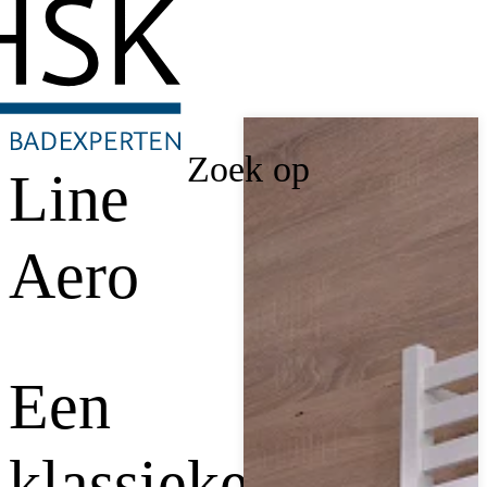
Zoek op
Line
Aero
Een
klassieker