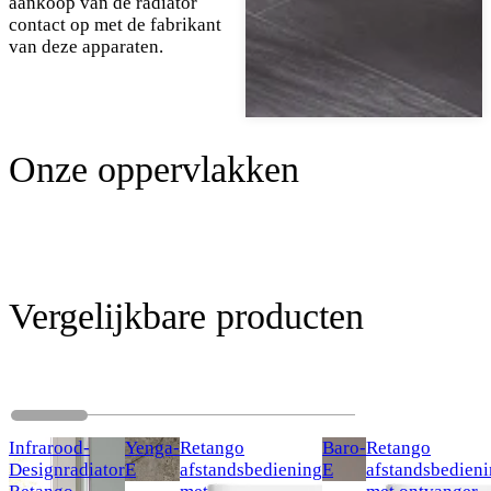
aankoop van de radiator
contact op met de fabrikant
van deze apparaten.
Onze oppervlakken
Vergelijkbare producten
Infrarood-
Yenga-
Retango
Baro-
Retango
Designradiator
E
afstandsbediening
E
afstandsbedien