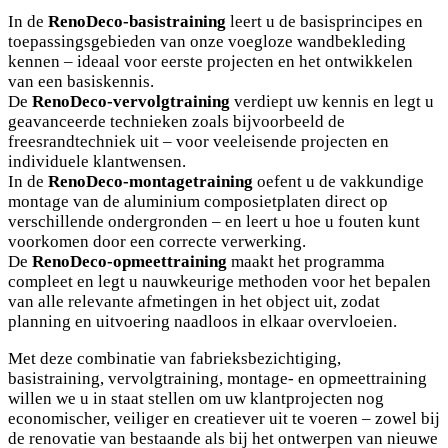
In de
RenoDeco-basistraining
leert u de basisprincipes en
toepassingsgebieden van onze voegloze wandbekleding
kennen – ideaal voor eerste projecten en het ontwikkelen
van een basiskennis.
De
RenoDeco-vervolgtraining
verdiept uw kennis en legt u
geavanceerde technieken zoals bijvoorbeeld de
freesrandtechniek uit – voor veeleisende projecten en
individuele klantwensen.
In de
RenoDeco-montagetraining
oefent u de vakkundige
montage van de aluminium composietplaten direct op
verschillende ondergronden – en leert u hoe u fouten kunt
voorkomen door een correcte verwerking.
De
RenoDeco-opmeettraining
maakt het programma
compleet en legt u nauwkeurige methoden voor het bepalen
van alle relevante afmetingen in het object uit, zodat
planning en uitvoering naadloos in elkaar overvloeien.
Met deze combinatie van fabrieksbezichtiging,
basistraining, vervolgtraining, montage- en opmeettraining
willen we u in staat stellen om uw klantprojecten nog
economischer, veiliger en creatiever uit te voeren – zowel bij
de renovatie van bestaande als bij het ontwerpen van nieuwe