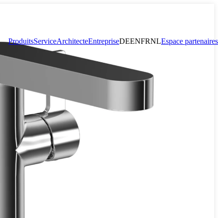
Produits
Service
Architecte
Entreprise
DE
EN
FR
NL
Espace partenaires