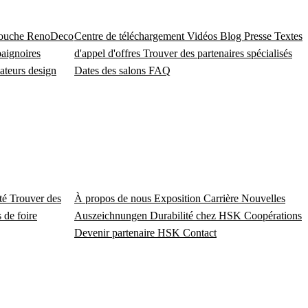
douche
RenoDeco
Centre de téléchargement
Vidéos
Blog
Presse
Textes
baignoires
d'appel d'offres
Trouver des partenaires spécialisés
ateurs design
Dates des salons
FAQ
ité
Trouver des
À propos de nous
Exposition
Carrière
Nouvelles
 de foire
Auszeichnungen
Durabilité chez HSK
Coopérations
Devenir partenaire HSK
Contact