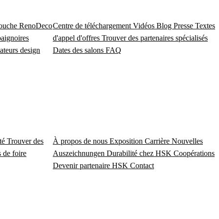
douche
RenoDeco
Centre de téléchargement
Vidéos
Blog
Presse
Textes
baignoires
d'appel d'offres
Trouver des partenaires spécialisés
ateurs design
Dates des salons
FAQ
ité
Trouver des
À propos de nous
Exposition
Carrière
Nouvelles
 de foire
Auszeichnungen
Durabilité chez HSK
Coopérations
Devenir partenaire HSK
Contact