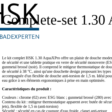
Complete-set 1.30
Le kit complet HSK 1.30 AquaXPro offre un plaisir de douche moder
de sécurité et une tablette pratique en verre de sécurité monoverre (
gunmetal brossé (noir). Il comprend le mitigeur thermostatique de d
de sécurité à 38 °C, ainsi qu'une douchette design proposant les types
accompagnée d'un flexible de douche anti-torsion de 1,5 m. Idéal po
eau grâce à ses éléments ergonomiques à prise en main optimisée.
Caractéristiques du produit :
Couleurs : chrome (02) avec ESG blanc ; gunmetal brossé (280) ave
Contenu du kit : mitigeur thermostatique apparent avec butée de sécur
jets), flexible de 1,5 m (anti-torsion)
Sécurité : sécurité en cas de coupure d'eau froide, clapet anti-retour