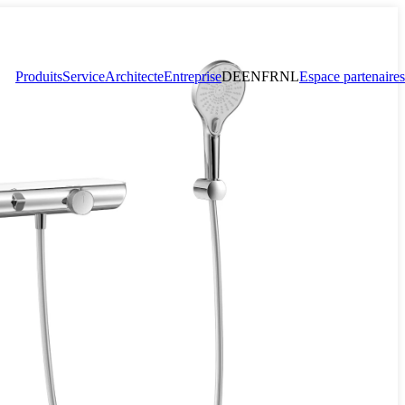
Produits
Service
Architecte
Entreprise
DE
EN
FR
NL
Espace partenaires