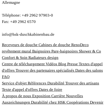
Allemagne
Téléphone: +49 2962 97903-0
Fax: +49 2962 6570
info@hsk-duschkabinenbau.de
Receveurs de douche
Cabines de douche
RenoDeco
revêtement mural
Baignoires
Pare-baignoires
Shower & Co
Confort & Soin
Radiateurs design
Centre de téléchargement
Vidéos
Blog
Presse
Textes d'appel
d'offres
Trouver des partenaires spécialisés
Dates des salons
FAQ
Service d'objet
Références
Durabilité
Trouver des artisans
Texte d'appel d'offres
Dates de foire
À propos de nous
Exposition
Carrière
Nouvelles
Auszeichnungen
Durabilité chez HSK
Coopérations
Devenir