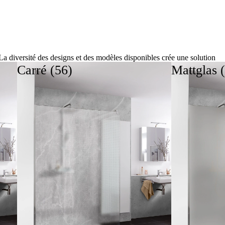
La diversité des designs et des modèles disponibles crée une solution
adaptée à chaque goût et à chaque situation d'espace. Nos parois de
Carré (56)
Mattglas 
baignoire en verre trempé donnent à la baignoire une allure élégante et
augmentent considérablement le confort ainsi que la fonctionnalité de
votre salle de bain.