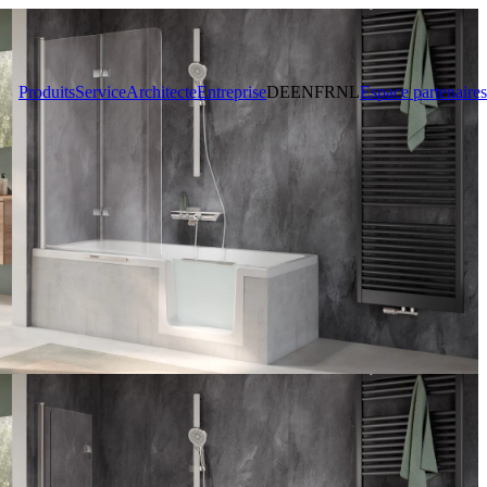
Produits
Service
Architecte
Entreprise
DE
EN
FR
NL
Espace partenaires