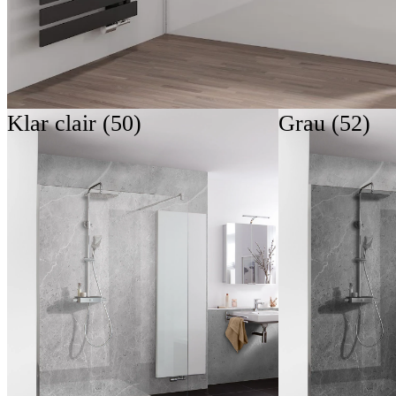
Klar clair (50)
Grau (52)
Langage de forme
Détails raffinés