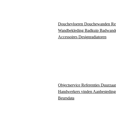
Douchevloeren
Douchewanden
Re
Wandbekleding
Badkuip
Badwand
Accessoires
Designradiatoren
Objectservice
Referenties
Duurzaa
Handwerkers vinden
Aanbesteding
Beursdata