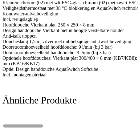
Kleuren: chroom (02) met wit ESG-glas; chroom (02) met zwart ESG
Veiligheidsthermostaat met 38 °C-blokkering en AquaSwitch-technol
Koudwater-uitvalbeveiliging
Incl. terugslagklep
Hoofddouche Vierkant plat, 250 × 250 × 8 mm
Design handdouche Vierkant met in hoogte verstelbare houder
Anti-kalk noppen
Doucheslang 1,5 m, zilver met dubbelzijdige anti-twist beveiliging
Doorstroomhoeveelheid hoofddouche: 9 l/min (bij 3 bar)
Doorstroomhoeveelheid handdouche: 9 l/min (bij 3 bar)
Optionele hoofddouches: Vierkant plat 300/400 × 8 mm (KB7/KB8); 
mm (KB16/KB17)
Optie: Design handdouche AquaSwitch Softcube
Incl. montagemateriaal
Ähnliche Produkte