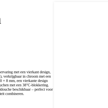
h
varing met een vierkant design,
), verkrijgbaar in chroom met een
50 × 8 mm, een vierkante design
ouchen met een 38°C-blokkering.
ddouche beschikbaar – perfect voor
teit combineren.