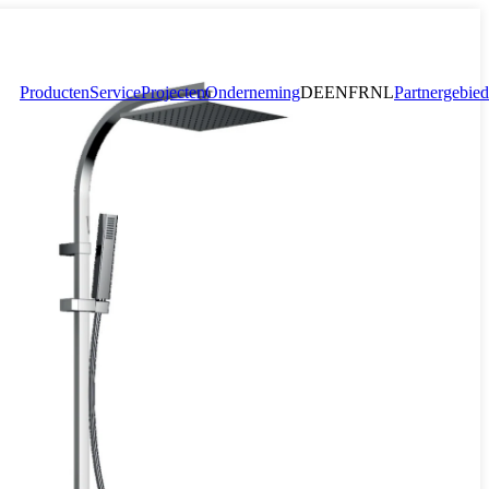
Producten
Service
Projecten
Onderneming
DE
EN
FR
NL
Partnergebied