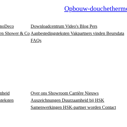
Opbouw-douchethermo
noDeco
Downloadcentrum
Video's
Blog
Pers
en
Shower & Co
Aanbestedingsteksten
Vakpartners vinden
Beursdata
FAQs
mheid
Over ons
Showroom
Carrière
Nieuws
steksten
Auszeichnungen
Duurzaamheid bij HSK
Samenwerkingen
HSK-partner worden
Contact