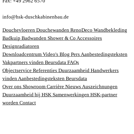
Fax: +49 2962 6570
info@hsk-duschkabinenbau.de
Douchevloeren
Douchewanden
RenoDeco Wandbekleding
Badkuip
Badwanden
Shower & Co
Accessoires
Designradiatoren
Downloadcentrum
Video's
Blog
Pers
Aanbestedingsteksten
Vakpartners vinden
Beursdata
FAQs
Objectservice
Referenties
Duurzaamheid
Handwerkers
vinden
Aanbestedingsteksten
Beursdata
Over ons
Showroom
Carrière
Nieuws
Auszeichnungen
Duurzaamheid bij HSK
Samenwerkingen
HSK-partner
worden
Contact
Afdruk
Algemene voorwaarden
Privacybeleid