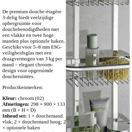
De premium douche-étagère
3-delig biedt veelzijdige
opbergruimte voor
douchebenodigdheden met
een vlakke en twee hoge
manden plus optionele haken.
Geschikt voor 5–8 mm ESG-
veiligheidsglas met een
draagvermogen van 3 kg per
mand – elegant chroom-
design voor opgeruimde
doucheruimtes.
Productkenmerken:
Kleur:
chroom (02)
Afmetingen:
298 × 900 × 133
mm (B × H × D)
Inhoud set:
1 × douchemand
vlak; 2 × douchemand hoog; 2
× optionele haken