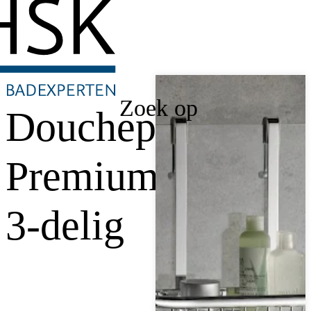
Zoek op
Doucheplanchet
Premium,
3-delig