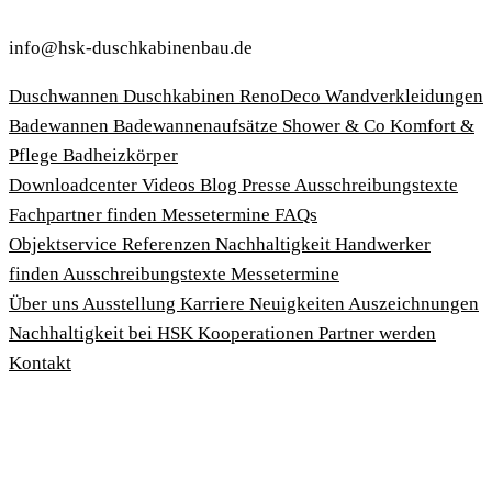
info@hsk-duschkabinenbau.de
Duschwannen
Duschkabinen
RenoDeco Wandverkleidungen
Badewannen
Badewannenaufsätze
Shower & Co
Komfort &
Pflege
Badheizkörper
Download­center
Videos
Blog
Presse
Ausschreibungstexte
Fachpartner finden
Messetermine
FAQs
Objektservice
Referenzen
Nachhaltigkeit
Handwerker
finden
Ausschreibungstexte
Messetermine
Über uns
Ausstellung
Karriere
Neuigkeiten
Auszeichnungen
Nachhaltigkeit bei HSK
Kooperationen
Partner werden
Kontakt
Impressum
AGBs
Datenschutzbedingungen
Hinweisgeberschutzgesetz